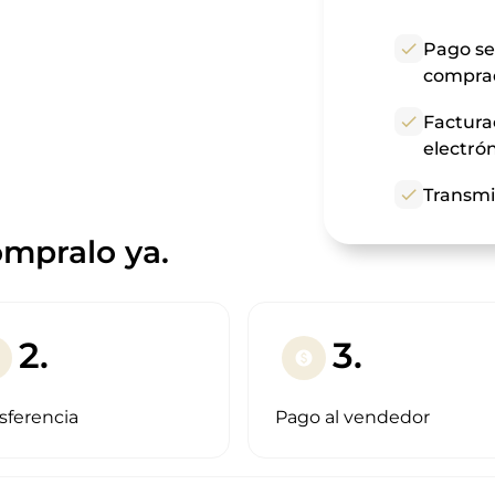
check
Pago se
compra
check
Factura
electró
check
Transmi
mpralo ya.
2.
3.
paid
sferencia
Pago al vendedor