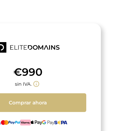
€990
info_outline
sin IVA.
Comprar ahora