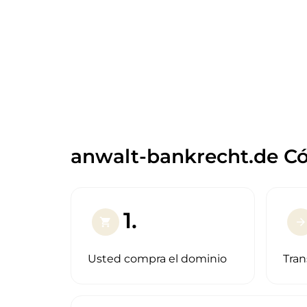
anwalt-bankrecht.de Có
1.
shopping_cart
arrow_forward
Usted compra el dominio
Tran