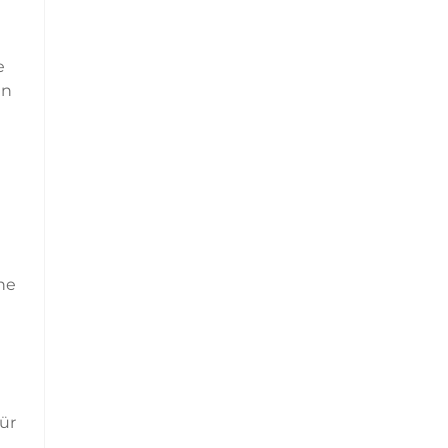
e
en
ne
ür