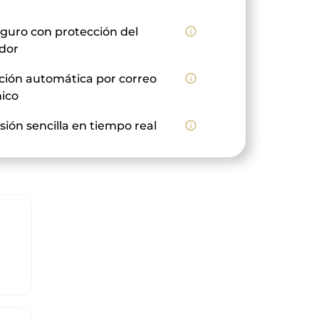
guro con protección del
info_outline
dor
ción automática por correo
info_outline
nico
sión sencilla en tiempo real
info_outline