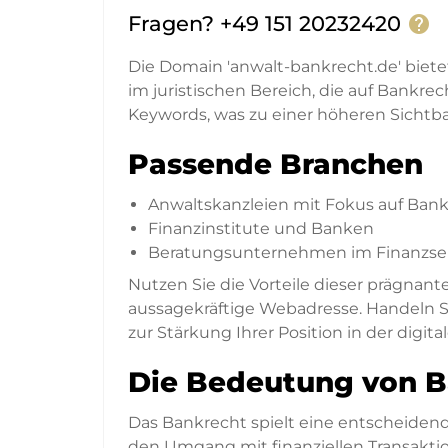
Fragen? +49 151 20232420
help
Die Domain 'anwalt-bankrecht.de' biete
im juristischen Bereich, die auf Bankrec
Keywords, was zu einer höheren Sichtba
Passende Branchen
Anwaltskanzleien mit Fokus auf Ban
Finanzinstitute und Banken
Beratungsunternehmen im Finanzse
Nutzen Sie die Vorteile dieser prägnan
aussagekräftige Webadresse. Handeln Si
zur Stärkung Ihrer Position in der digita
Die Bedeutung von B
Das Bankrecht spielt eine entscheidende
den Umgang mit finanziellen Transakti